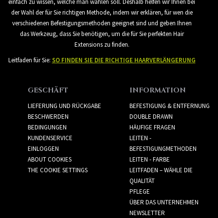
einfach zu wissen, welche man wählen soll. Deshalb helfen wir Ihnen bei
der Wahl der für Sie richtigen Methode, indem wir erklären, für wen die
verschiedenen Befestigungsmethoden geeignet sind und geben Ihnen
das Werkzeug, dass Sie benötigen, um die für Sie perfekten Hair
Extensions zu finden.
Leitfaden für Sie:
SO FINDEN SIE DIE RICHTIGE HAARVERLÄNGERUNG
GESCHÄFT
INFORMATION
LIEFERUNG UND RÜCKGABE
BEFESTIGUNG & ENTFERNUNG
BESCHWERDEN
DOUBLE DRAWN
BEDINGUNGEN
HÄUFIGE FRAGEN
KUNDENSERVICE
LEITEN -
EINLOGGEN
BEFESTIGUNGMETHODEN
ABOUT COOKIES
LEITEN - FARBE
THE COOKIE SETTINGS
LEITFADEN – WÄHLE DIE
QUALITÄT
PFLEGE
ÜBER DAS UNTERNEHMEN
NEWSLETTER