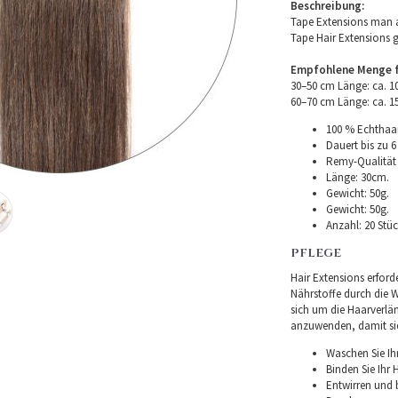
Beschreibung:
Tape Extensions man a
Tape Hair Extensions 
Empfohlene Menge fü
30–50 cm Länge: ca. 
60–70 cm Länge: ca. 
100 % Echthaar
Dauert bis zu 6
Remy-Qualität –
Länge: 30cm.
Gewicht: 50g.
Gewicht: 50g.
Anzahl: 20 Stüc
PFLEGE
Hair Extensions erforde
Nährstoffe durch die Wu
sich um die Haarverlä
anzuwenden, damit sie 
Waschen Sie Ih
Binden Sie Ihr
Entwirren und