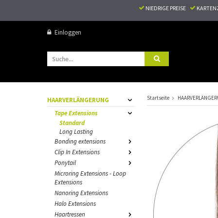
NIEDRIGE PREISE
KARTEN
Einloggen
Startseite
HAARVERLÄNGE
HAARVERLÄNGERUNG
Tape Extensions
Standard
Long Lasting
Bonding extensions
Clip In Extensions
Ponytail
Microring Extensions - Loop
Extensions
Nanoring Extensions
Halo Extensions
Haartressen