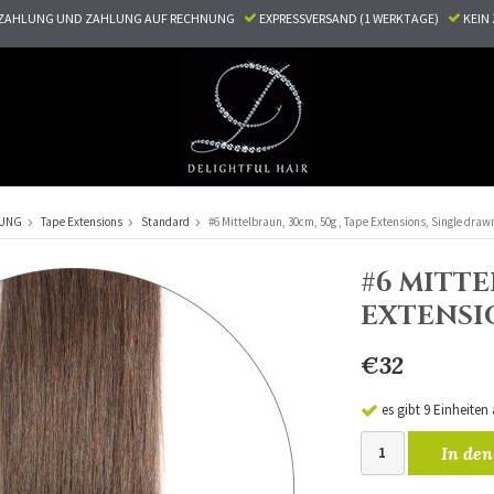
ZAHLUNG UND ZAHLUNG AUF RECHNUNG
EXPRESSVERSAND (1 WERKTAGE)
KEI
RUNG
Tape Extensions
Standard
#6 Mittelbraun, 30cm, 50g , Tape Extensions, Single draw
#6 MITTE
EXTENSI
€32
es gibt 9 Einheiten
In den