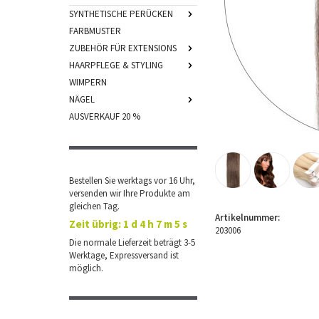
SYNTHETISCHE PERÜCKEN
FARBMUSTER
ZUBEHÖR FÜR EXTENSIONS
HAARPFLEGE & STYLING
WIMPERN
NÄGEL
AUSVERKAUF 20 %
Bestellen Sie werktags vor 16 Uhr,
versenden wir Ihre Produkte am
gleichen Tag.
Artikelnummer:
Zeit übrig:
1 d 4 h 7 m 4 s
203006
Die normale Lieferzeit beträgt 3-5
Werktage, Expressversand ist
möglich.