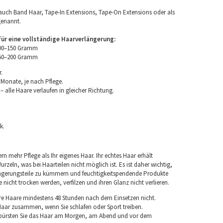
uch Band Haar, Tape-In Extensions, Tape-On Extensions oder als
genannt.
r eine vollständige Haarverlängerung:
100–150 Gramm
150–200 Gramm
.
 Monate, je nach Pflege.
 alle Haare verlaufen in gleicher Richtung.
k.
rn mehr Pflege als Ihr eigenes Haar. Ihr echtes Haar erhält
rzeln, was bei Haarteilen nicht möglich ist. Es ist daher wichtig,
ngerungsteile zu kümmern und feuchtigkeitspendende Produkte
nicht trocken werden, verfilzen und ihren Glanz nicht verlieren.
re Haare mindestens 48 Stunden nach dem Einsetzen nicht.
 Haar zusammen, wenn Sie schlafen oder Sport treiben.
 bürsten Sie das Haar am Morgen, am Abend und vor dem