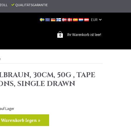
N ZOLL
QUALITÄTSGARANTIE
Ihr Warenkorb ist leer!
0
n
LBRAUN, 30CM, 50G , TAPE
ONS, SINGLE DRAWN
 auf Lager
 Warenkorb legen »