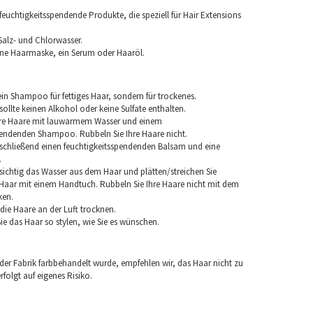
euchtigkeitsspendende Produkte, die speziell für Hair Extensions
Salz- und Chlorwasser.
ine Haarmaske, ein Serum oder Haaröl.
in Shampoo für fettiges Haar, sondern für trockenes.
llte keinen Alkohol oder keine Sulfate enthalten.
hre Haare mit lauwarmem Wasser und einem
pendenden Shampoo. Rubbeln Sie Ihre Haare nicht.
chließend einen feuchtigkeitsspendenden Balsam und eine
.
sichtig das Wasser aus dem Haar und plätten/streichen Sie
aar mit einem Handtuch. Rubbeln Sie Ihre Haare nicht mit dem
ken.
e die Haare an der Luft trocknen.
e das Haar so stylen, wie Sie es wünschen.
 der Fabrik farbbehandelt wurde, empfehlen wir, das Haar nicht zu
folgt auf eigenes Risiko.