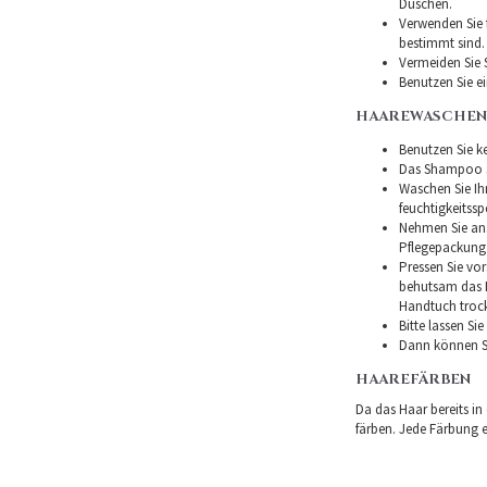
Duschen.
Verwenden Sie f
bestimmt sind.
Vermeiden Sie 
Benutzen Sie e
HAAREWASCHEN
Benutzen Sie ke
Das Shampoo so
Waschen Sie I
feuchtigkeitss
Nehmen Sie ans
Pflegepackung
Pressen Sie vor
behutsam das H
Handtuch troc
Bitte lassen Si
Dann können Si
HAAREFÄRBEN
Da das Haar bereits in
färben. Jede Färbung er